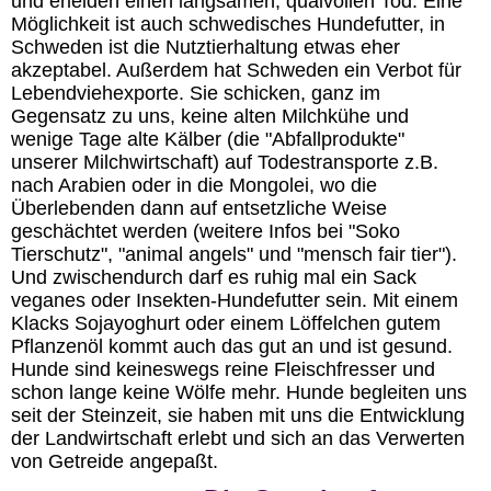
und erleiden einen langsamen, qualvollen Tod. Eine
Möglichkeit ist auch schwedisches Hundefutter, in
Schweden ist die Nutztierhaltung etwas eher
akzeptabel. Außerdem hat Schweden ein Verbot für
Lebendviehexporte. Sie schicken, ganz im
Gegensatz zu uns, keine alten Milchkühe und
wenige Tage alte Kälber (die "Abfallprodukte"
unserer Milchwirtschaft) auf Todestransporte z.B.
nach Arabien oder in die Mongolei, wo die
Überlebenden dann auf entsetzliche Weise
geschächtet werden (weitere Infos bei "Soko
Tierschutz", "animal angels" und "mensch fair tier").
Und zwischendurch darf es ruhig mal ein Sack
veganes oder Insekten-Hundefutter sein. Mit einem
Klacks Sojayoghurt oder einem Löffelchen gutem
Pflanzenöl kommt auch das gut an und ist gesund.
Hunde sind keineswegs reine Fleischfresser und
schon lange keine Wölfe mehr. Hunde begleiten uns
seit der Steinzeit, sie haben mit uns die Entwicklung
der Landwirtschaft erlebt und sich an das Verwerten
von Getreide angepaßt.