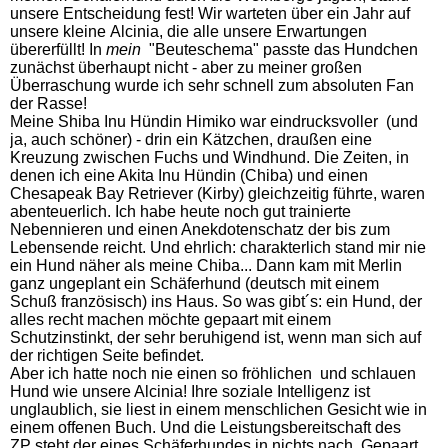
unsere Entscheidung fest! Wir warteten über ein Jahr auf
unsere kleine Alcinia, die alle unsere Erwartungen
übererfüllt! In
mein
"Beuteschema" passte das Hundchen
zunächst überhaupt nicht - aber zu meiner großen
Überraschung wurde ich sehr schnell zum absoluten Fan
der Rasse!
Meine Shiba Inu Hündin Himiko war eindrucksvoller (und
ja, auch schöner) - drin ein Kätzchen, draußen eine
Kreuzung zwischen Fuchs und Windhund. Die Zeiten, in
denen ich eine Akita Inu Hündin (Chiba) und einen
Chesapeak Bay Retriever (Kirby) gleichzeitig führte, waren
abenteuerlich. Ich habe heute noch gut trainierte
Nebennieren und einen Anekdotenschatz der bis zum
Lebensende reicht. Und ehrlich: charakterlich stand mir nie
ein Hund näher als meine Chiba... Dann kam mit Merlin
ganz ungeplant ein Schäferhund (deutsch mit einem
Schuß französisch) ins Haus. So was gibt´s: ein Hund, der
alles recht machen möchte gepaart mit einem
Schutzinstinkt, der sehr beruhigend ist, wenn man sich auf
der richtigen Seite befindet.
Aber ich hatte noch nie einen so fröhlichen und schlauen
Hund wie unsere Alcinia! Ihre soziale Intelligenz ist
unglaublich, sie liest in einem menschlichen Gesicht wie in
einem offenen Buch. Und die Leistungsbereitschaft des
ZP steht der eines Schäferhundes in nichts nach. Gepaart