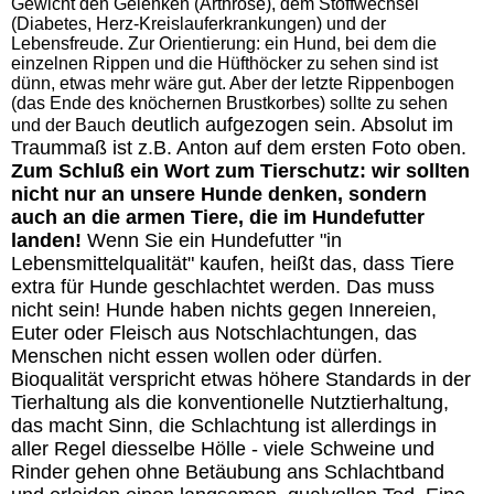
Gewicht den Gelenken (Arthrose), dem Stoffwechsel
(Diabetes, Herz-Kreislauferkrankungen) und der
Lebensfreude. Zur Orientierung: ein Hund, bei dem die
einzelnen Rippen und die Hüfthöcker zu sehen sind ist
dünn, etwas mehr wäre gut. Aber der letzte Rippenbogen
(das Ende des knöchernen Brustkorbes) sollte zu sehen
deutlich aufgezogen sein. Absolut im
und der B
auch
Traummaß ist z.B. Anton auf dem ersten Foto oben.
Zum Schluß ein Wort zum Tierschutz: wir sollten
nicht nur an unsere Hunde denken, sondern
auch an die armen Tiere, die im Hundefutter
landen!
Wenn Sie ein Hundefutter "in
Lebensmittelqualität" kaufen, heißt das, dass Tiere
extra für Hunde geschlachtet werden. Das muss
nicht sein! Hunde haben nichts gegen Innereien,
Euter oder Fleisch aus Notschlachtungen, das
Menschen nicht essen wollen oder dürfen.
Bioqualität verspricht etwas höhere Standards in der
Tierhaltung als die konventionelle Nutztierhaltung,
das macht Sinn, die Schlachtung ist allerdings in
aller Regel diesselbe Hölle - viele Schweine und
Rinder gehen ohne Betäubung ans Schlachtband