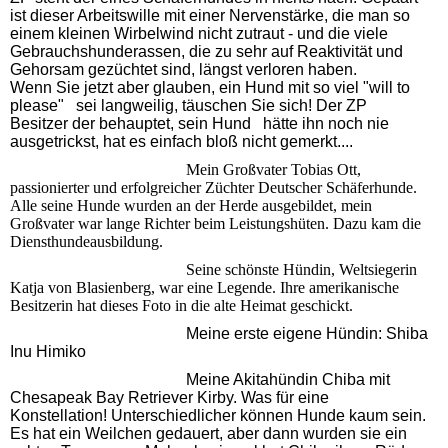
ist dieser Arbeitswille mit einer Nervenstärke, die man so
einem kleinen Wirbelwind nicht zutraut - und die viele
Gebrauchshunderassen, die zu sehr auf Reaktivität und
Gehorsam gezüchtet sind, längst verloren haben.
Wenn Sie jetzt aber glauben, ein Hund mit so viel "will to
please" sei langweilig, täuschen Sie sich! Der ZP
Besitzer der behauptet, sein Hund hätte ihn noch nie
ausgetrickst, hat es einfach bloß nicht gemerkt....
Mein Großvater Tobias Ott,
passionierter und erfolgreicher Züchter Deutscher Schäferhunde.
Alle seine Hunde wurden an der Herde ausgebildet, mein
Großvater war lange Richter beim Leistungshüten. Dazu kam die
Diensthundeausbildung.
Seine schönste Hündin, Weltsiegerin
Katja von Blasienberg, war eine Legende. Ihre amerikanische
Besitzerin hat dieses Foto in die alte Heimat geschickt.
Meine erste eigene Hündin: Shiba
Inu Himiko
Meine Akitahündin Chiba mit
Chesapeak Bay Retriever Kirby. Was für eine
Konstellation! Unterschiedlicher können Hunde kaum sein.
Es hat ein Weilchen gedauert, aber dann wurden sie ein