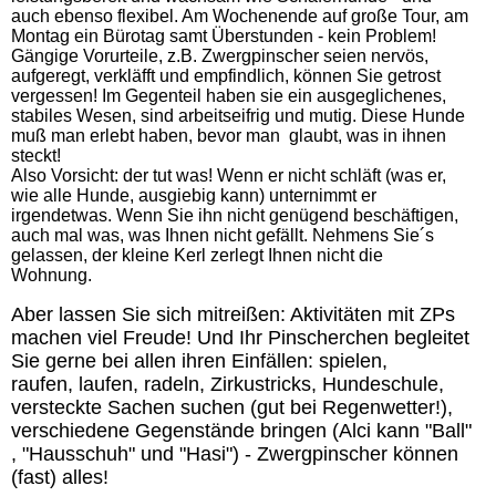
auch ebenso flexibel. Am Wochenende auf große Tour, am
Montag ein Bürotag samt Überstunden - kein Problem!
Gängige Vorurteile, z.B. Zwergpinscher seien nervös,
aufgeregt, verkläfft und empfindlich, können Sie getrost
vergessen! Im Gegenteil haben sie ein ausgeglichenes,
stabiles Wesen, sind arbeitseifrig und mutig. Diese Hunde
muß man erlebt haben, bevor man glaubt, was in ihnen
steckt!
Also Vorsicht: der tut was! Wenn er nicht schläft (was er,
wie alle Hunde, ausgiebig kann) unternimmt er
irgendetwas. Wenn Sie ihn nicht genügend beschäftigen,
auch mal was, was Ihnen nicht gefällt. Nehmens Sie´s
gelassen, der kleine Kerl zerlegt Ihnen nicht die
Wohnung.
Aber lassen Sie sich mitreißen: Aktivitäten mit ZPs
machen viel Freude! Und Ihr Pinscherchen begleitet
Sie gerne bei allen ihren Einfällen: spielen,
raufen, laufen, radeln, Zirkustricks, Hundeschule,
versteckte Sachen suchen (gut bei Regenwetter!),
verschiedene Gegenstände bringen (Alci kann "Ball"
, "Hausschuh" und "Hasi") - Zwergpinscher können
(fast) alles!