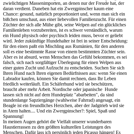
zwielichtigen Massenimporten, an denen nur der Freude hat, der
daran verdient. Daneben hat ein Zwergpinscher kaum eine
Chance: gesund, natürlich proportioniert und, wenn man sich ein
bißchen umschaut, aus einer liebevollen Familienzucht. Für einen
Züchter der sich alle Mühe gibt, seine Welpen auf ein glückliches
Familienleben vorzubereiten, ist es schwer verständlich, warum
ein Hund physisch oder psychisch leiden muss, bevor er geliebt
wird. Jeder zukünftige Hundehalter ist frei in seiner Entscheidung:
für den einen paßt ein Mischling aus Rumänien, für den anderen
soll es eine bestimmte Rasse von einem bestimmten Züchter sein.
Aber es ist absurd, wenn Menschen das Gefühl bekommen, es sei
falsch, sich nach sorgfältiger Überlegung für einen Welpen aus
einer guten Zucht und Aufzucht zu entscheiden. Suchen Sie sich
Ihren Hund nach Ihren eigenen Bedürfnissen aus: wenn Sie einen
Labrador kaufen, können Sie damit rechnen, dass Ihr Leben
friedlich weiterläuft. Ein Schäferhund wird sie beschützen,
braucht aber mehr Arbeit. Nordische oder japanische Hunde
lassen sich nicht auf dem Hundeplatz "abarbeiten", da sind
stundenlange Sapziergänge (wahlweise Fahrrad) angesagt, ein
Beagle ist ein freundliches Herzchen, aber der Jadgtrieb wird sie
in Atem halten.... Und ein Zwergpinscher?: Spiel, Spaß und
Spannung!
In meinen Augen gehört die Vielfalt unserer wunderbaren
Haustierrassen zu den größten kulturellen Leistungen des
Menschen. Dafür lass ich persönlich jeden Picasso hängen! Es