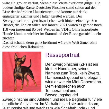
wäre ein großer Verlust, wenn diese Vielfalt verloren ginge. Die
bodenständige Rasse Deutscher Pinscher stand schon auf der
Liste der bedrohten Haustierarten und konnte nur dank
engagierter Züchter und Halter gerettet werden. Der
Zwergpinscher rangiert inzwischen weit hinter seinem großen
Bruder, die Zahlen fallen seit Jahren, 2021 waren es gerade noch
118 von insgesamt 85 591 Welpen im VDH. Ohne importierte
Hunde könnten wir hier im Stammland der Rasse gar nicht mehr
züchten.
Das ist schade, denn ganz bestimmt wäre die Welt ärmer ohne
diese fröhlichen Rabauken!
Rasseportrait
Der Zwergpinscher (ZP) ist ein
kleiner Hund aber, seines
Namens zum Trotz, kein Zwerg.
Harmonisch gebaut und elegant
wirkt er wie ein Mini-Dobermann.
Dem entsprechen auch
Temperament und
Bewegungsfreude!
Zwergpinscher sind Athleten und ideale Begleiter für viele
sportliche Aktivitäten. Im Verhalten sind sie aufmerksam,
leistungsbereit und wachsam wie Schäferhunde - und