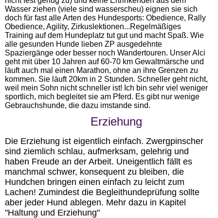
nicht fest genug zu) und keine Ertrinkenden aus dem
Wasser ziehen (viele sind wasserscheu) eignen sie sich
doch für fast alle Arten des Hundesports: Obedience, Rally
Obedience, Agility, Zirkuslektionen...Regelmäßiges
Training auf dem Hundeplatz tut gut und macht Spaß. Wie
alle gesunden Hunde lieben ZP ausgedehnte
Spaziergänge oder besser noch Wandertouren. Unser Alci
geht mit über 10 Jahren auf 60-70 km Gewaltmärsche und
läuft auch mal einen Marathon, ohne an ihre Grenzen zu
kommen. Sie läuft 20km in 2 Stunden. Schneller geht nicht,
weil mein Sohn nicht schneller ist! Ich bin sehr viel weniger
sportlich, mich begleitet sie am Pferd. Es gibt nur wenige
Gebrauchshunde, die dazu imstande sind.
Erziehung
Die Erziehung ist eigentlich einfach. Zwergpinscher
sind ziemlich schlau, aufmerksam, gelehrig und
haben Freude an der Arbeit. Uneigentlich fällt es
manchmal schwer, konsequent zu bleiben, die
Hundchen bringen einen einfach zu leicht zum
Lachen! Zumindest die Begleithundeprüfung sollte
aber jeder Hund ablegen. Mehr dazu in Kapitel
"Haltung und Erziehung"