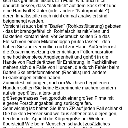
sich das gar nicht leisten. Ein Futter wird auch nicht
dadurch besser, dass "natürlich" auf dem Sack steht und
eine Handvoll Kräuter (oder andere "Naturprodukte"),
deren Inhaltsstoffe noch nicht einmal analysiert sind,
beigemengt werden.
Vorsicht ist auch beim "Barfen" (Rohkostfütterung) geboten
- das ist brandgefährlich! Rohfleisch ist mit Viren und
Bakterien kontaminiert. Vor Gebrauch sollten Sie das
Fleisch von einem Mikrobiologen prüfen lassen - den
haben Sie aber vermutlich nicht zur Hand. Außerdem ist
die Zusammensetzung einer richtigen Fütterungsration
eine hochkomplexe Angelegenheit und gehört in die
Hände von Fachtierärzten für Ernährung. In Fachkliniken
mehren sich die Fälle von Hunden, die durch Fehler beim
Barfen Skelettdeformationen (Rachitis) und andere
Erkrankungen erlitten haben.
Zumindest mit jungen, noch im Wachsen begriffenen
Hunden sollten Sie keine Experimente machen sondern
auf ein geprüftes, alters- und
größengemässes Fertigprodukt einer großen Firma mit
eigener Forschungsabteilung zurückgreifen.
Sehr wichtig ist: halten Sie Ihren ZP auf jeden Fall schlank!
Die heiklen Fresser sind weitaus seltener als diejenigen,
bei denen der Appetit die Körpergröße bei Weitem
übersteigt! Wie beim Menschen schadet zusätzliches